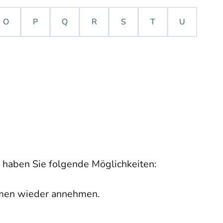
O
P
Q
R
S
T
U
haben Sie folgende Möglichkeiten:
amen wieder annehmen.