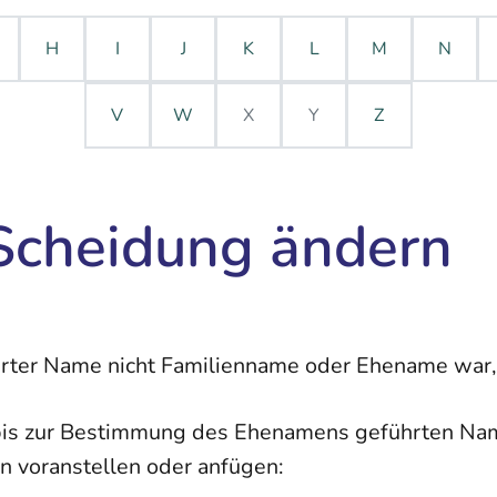
H
I
J
K
L
M
N
V
W
X
Y
Z
Scheidung ändern
rter Name nicht Familienname oder Ehename war, 
 bis zur Bestimmung des Ehenamens geführten N
voranstellen oder anfügen: