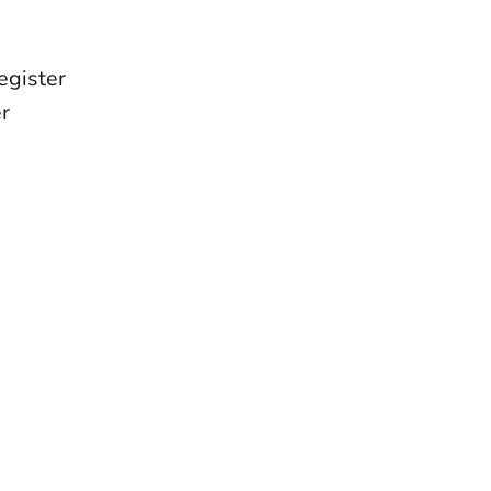
egister
r