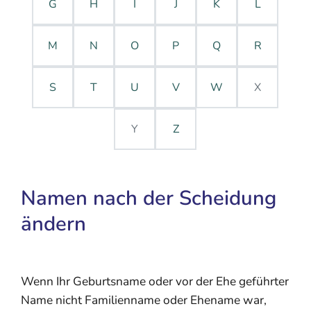
G
H
I
J
K
L
M
N
O
P
Q
R
S
T
U
V
W
X
Y
Z
Namen nach der Scheidung
ändern
Wenn Ihr Geburtsname oder vor der Ehe geführter
Name nicht Familienname oder Ehename war,