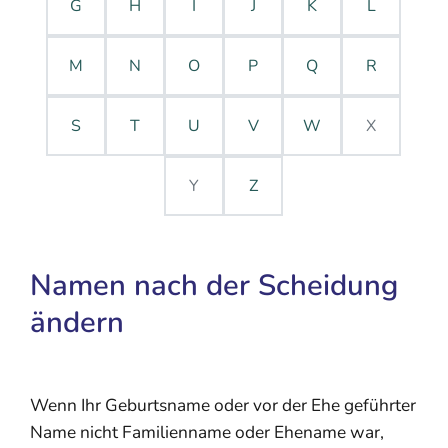
G
H
I
J
K
L
M
N
O
P
Q
R
S
T
U
V
W
X
Y
Z
Namen nach der Scheidung
ändern
Wenn Ihr Geburtsname oder vor der Ehe geführter
Name nicht Familienname oder Ehename war,