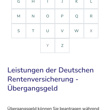
G
H
I
J
K
L
M
N
O
P
Q
R
S
T
U
V
W
X
Y
Z
Leistungen der Deutschen
Rentenversicherung -
Übergangsgeld
Übergangsgeld können Sie beantragen während