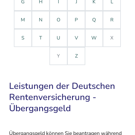
G
H
I
J
K
L
M
N
O
P
Q
R
S
T
U
V
W
X
Y
Z
Leistungen der Deutschen
Rentenversicherung -
Übergangsgeld
Übergangsgeld können Sie beantragen während