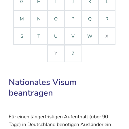
G
H
I
J
K
L
M
N
O
P
Q
R
S
T
U
V
W
X
Y
Z
Nationales Visum
beantragen
Für einen längerfristigen Aufenthalt (über 90
Tage) in Deutschland benötigen Ausländer ein