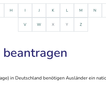
H
I
J
K
L
M
N
V
W
X
Y
Z
 beantragen
 Tage) in Deutschland benötigen Ausländer ein nati