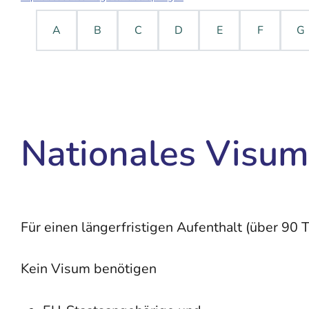
A
B
C
D
E
F
G
Nationales Visum
Für einen längerfristigen Aufenthalt (über 90
Kein Visum benötigen