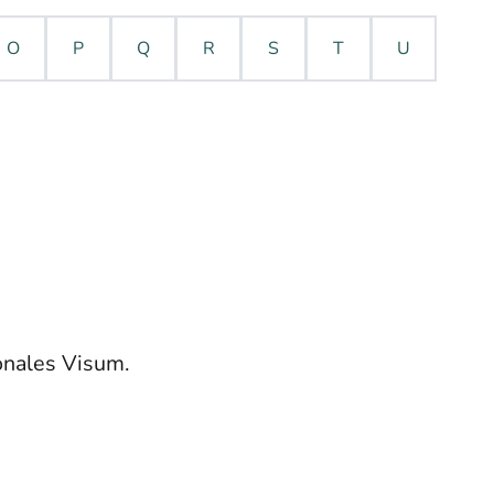
O
P
Q
R
S
T
U
onales Visum.