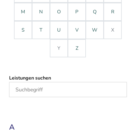
M
N
O
P
Q
R
S
T
U
V
W
X
Y
Z
Leistungen suchen
A