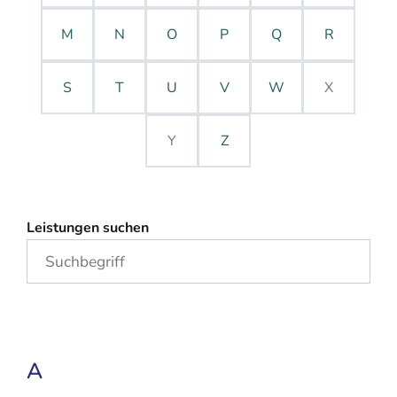
M
N
O
P
Q
R
S
T
U
V
W
X
Y
Z
Leistungen suchen
A