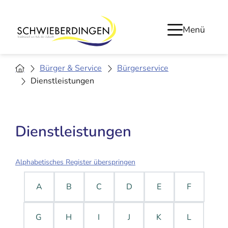
Menü
Bürger & Service
Bürgerservice
Dienstleistungen
Dienstleistungen
Alphabetisches Register überspringen
A
B
C
D
E
F
G
H
I
J
K
L