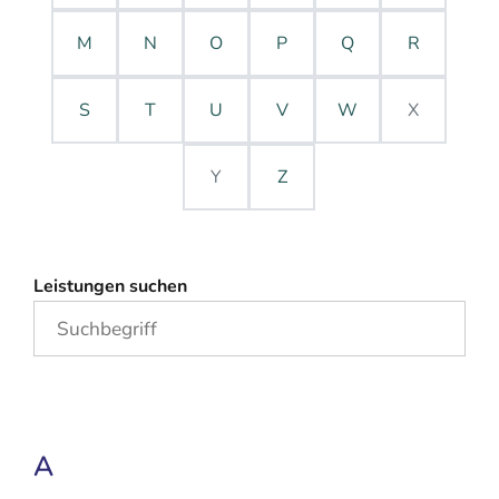
M
N
O
P
Q
R
S
T
U
V
W
X
Y
Z
Leistungen suchen
A