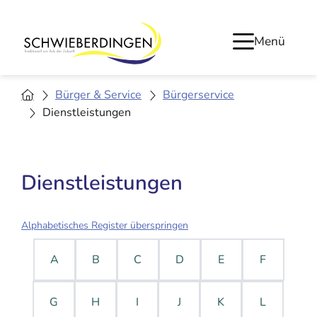
Menü
Bürger & Service
Bürgerservice
Dienstleistungen
Dienstleistungen
Alphabetisches Register überspringen
A
B
C
D
E
F
G
H
I
J
K
L