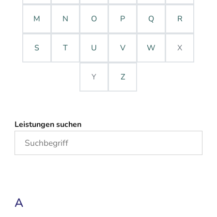
M
N
O
P
Q
R
S
T
U
V
W
X
Y
Z
Leistungen suchen
A