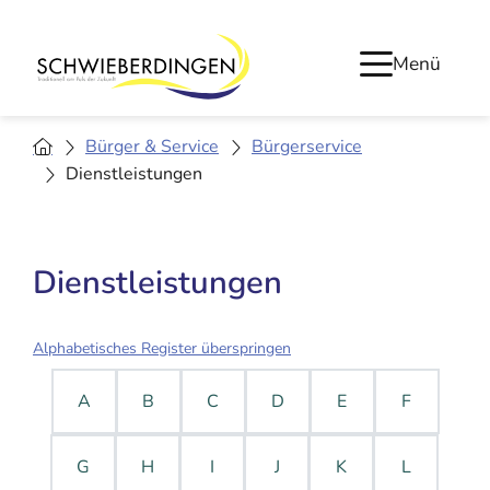
Menü
Bürger & Service
Bürgerservice
Dienstleistungen
Dienstleistungen
Alphabetisches Register überspringen
A
B
C
D
E
F
G
H
I
J
K
L