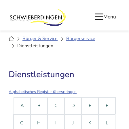
Menü
Bürger & Service
Bürgerservice
Dienstleistungen
Dienstleistungen
Alphabetisches Register überspringen
A
B
C
D
E
F
G
H
I
J
K
L