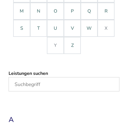
M
N
O
P
Q
R
S
T
U
V
W
X
Y
Z
Leistungen suchen
A