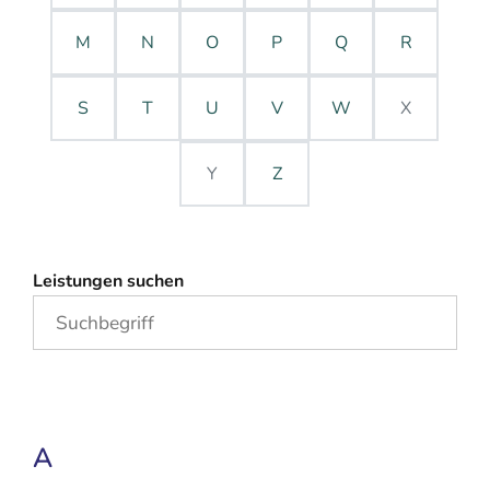
M
N
O
P
Q
R
S
T
U
V
W
X
Y
Z
Leistungen suchen
A