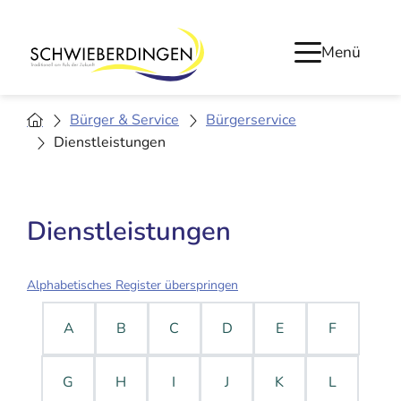
Menü
Bürger & Service
Bürgerservice
Dienstleistungen
Dienstleistungen
Alphabetisches Register überspringen
A
B
C
D
E
F
G
H
I
J
K
L