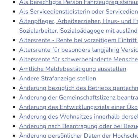
Als berechtigte Person Fahrzeugregisterau
Als Servicedienstleisterin oder Servicedie
Altenpfleger, Arbeitserzieher, Haus- und 
Sozialarbeiter, Sozialpädagoge mit auslän
Altersrente - Rente bei vorzeitigem Eintri
Altersrente für besonders langjährig Versi
Altersrente für schwerbehinderte Mensch
Amtliche Meldebestätigung ausstellen
Andere Strafanzeige stellen
Änderung bezüglich des Betriebs gentechn
Änderung der Gemeinschaftslizenz beantr
Änderung des Entwicklungsziels einer Ö
Änderung des Wohnsitzes innerhalb derse
Änderung nach Beantragung oder bei Bezug
Änderung persönlicher Daten der Hochschu