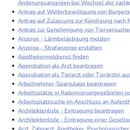
Änderungsanzeigen bei Wechsel der sach
Antrag auf Weiterbewilligung von Bürgerge
Antrag auf Zulassung zur Kündigung nach 
Antrag zur Genehmigung von Tierversuche
Anzeige - Lärmbelästigung melden
Anzeige - Strafanzeige erstatten
Apothekennotdienst finden
Approbation als Arzt beantragen
Approbation als Tierarzt oder Tierärztin au
Arbeitnehmer-Sparzulage beantragen
Arbeitsplätze in Radonvorsorgegebieten o
Arbeitsplatzsuche im Anschluss an Aufent
Architektenliste - Eintragung beantragen
Architektenliste - Eintragung einer Gesell
Arzt, Zahnarzt, Apotheker, Psychologische