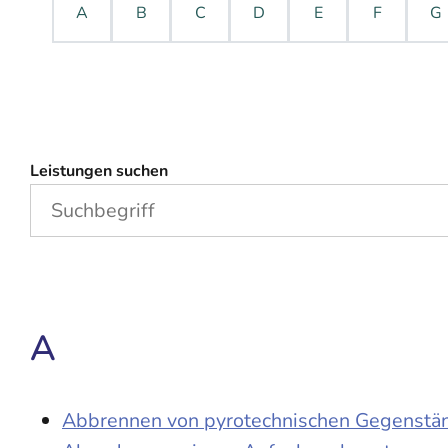
A
B
C
D
E
F
G
Leistungen suchen
A
Abbrennen von pyrotechnischen Gegenständ