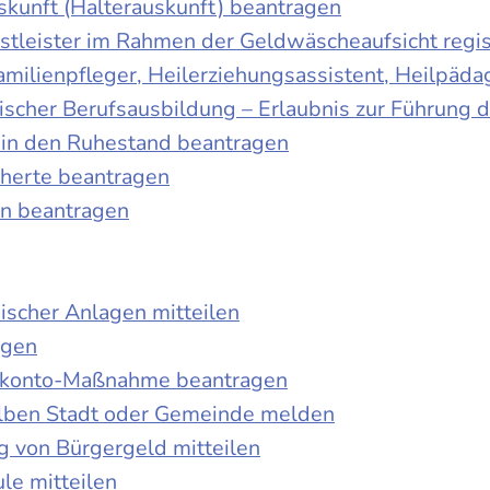
skunft (Halterauskunft) beantragen
nstleister im Rahmen der Geldwäscheaufsicht regis
Familienpfleger, Heilerziehungsassistent, Heilpäd
discher Berufsausbildung – Erlaubnis zur Führung
tt in den Ruhestand beantragen
cherte beantragen
en beantragen
ischer Anlagen mitteilen
agen
kokonto-Maßnahme beantragen
lben Stadt oder Gemeinde melden
 von Bürgergeld mitteilen
le mitteilen