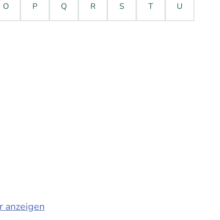
O
P
Q
R
S
T
U
r anzeigen