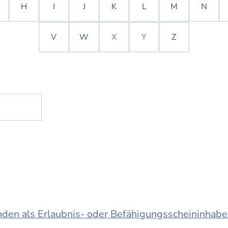
H
I
J
K
L
M
N
V
W
X
Y
Z
en als Erlaubnis- oder Befähigungsscheininhabe