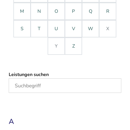
M
N
O
P
Q
R
S
T
U
V
W
X
Y
Z
Leistungen suchen
A