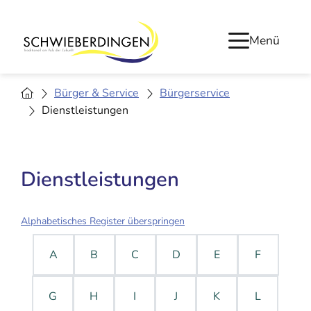
Menü
Bürger & Service
Bürgerservice
Dienstleistungen
Dienstleistungen
Alphabetisches Register überspringen
A
B
C
D
E
F
G
H
I
J
K
L