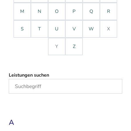
M
N
O
P
Q
R
S
T
U
V
W
X
Y
Z
Leistungen suchen
A