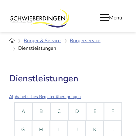
Menü
Bürger & Service
Bürgerservice
Dienstleistungen
Dienstleistungen
Alphabetisches Register überspringen
A
B
C
D
E
F
G
H
I
J
K
L