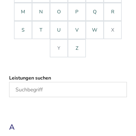
M
N
O
P
Q
R
S
T
U
V
W
X
Y
Z
Leistungen suchen
A