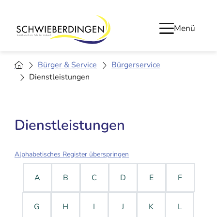
Menü
Bürger & Service
Bürgerservice
Dienstleistungen
Dienstleistungen
Alphabetisches Register überspringen
A
B
C
D
E
F
G
H
I
J
K
L