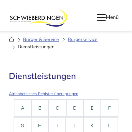
Menü
Bürger & Service
Bürgerservice
Dienstleistungen
Dienstleistungen
Alphabetisches Register überspringen
A
B
C
D
E
F
G
H
I
J
K
L