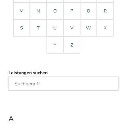
M
N
O
P
Q
R
S
T
U
V
W
X
Y
Z
Leistungen suchen
A