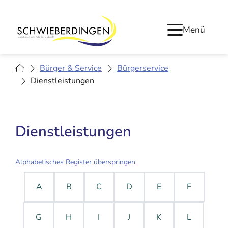
Menü
Bürger & Service
Bürgerservice
Dienstleistungen
Dienstleistungen
Alphabetisches Register überspringen
A
B
C
D
E
F
G
H
I
J
K
L