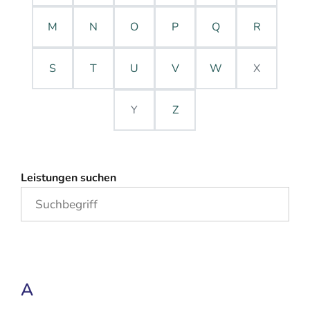
M
N
O
P
Q
R
S
T
U
V
W
X
Y
Z
Leistungen suchen
A