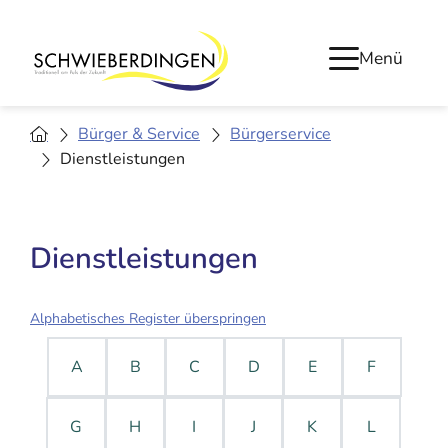
Menü
Bürger & Service
Bürgerservice
Dienstleistungen
Dienstleistungen
Alphabetisches Register überspringen
A
B
C
D
E
F
G
H
I
J
K
L