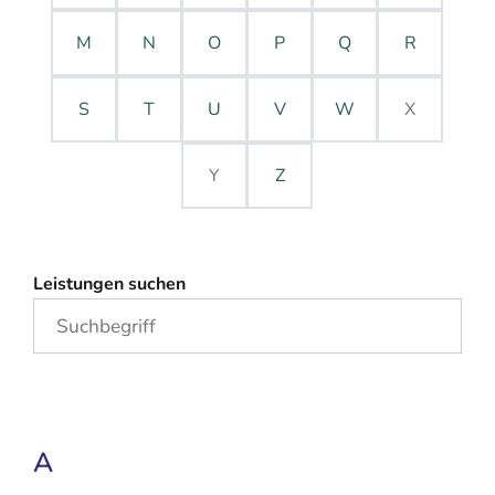
M
N
O
P
Q
R
S
T
U
V
W
X
Y
Z
Leistungen suchen
A