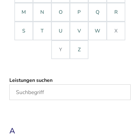
M
N
O
P
Q
R
S
T
U
V
W
X
Y
Z
Leistungen suchen
A