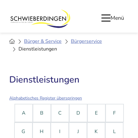
Menü
Bürger & Service
Bürgerservice
Dienstleistungen
Dienstleistungen
Alphabetisches Register überspringen
A
B
C
D
E
F
G
H
I
J
K
L