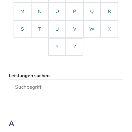
M
N
O
P
Q
R
S
T
U
V
W
X
Y
Z
Leistungen suchen
A