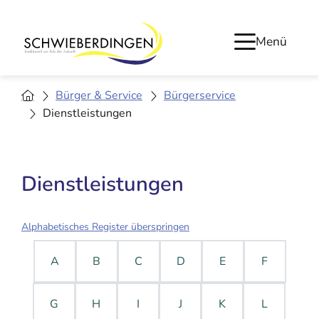
Menü
Bürger & Service
Bürgerservice
Dienstleistungen
Dienstleistungen
Alphabetisches Register überspringen
A
B
C
D
E
F
G
H
I
J
K
L