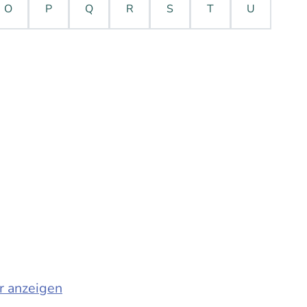
O
P
Q
R
S
T
U
r anzeigen