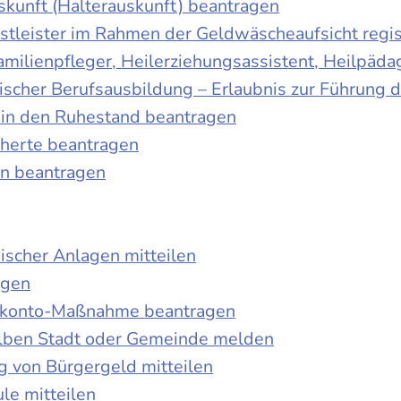
skunft (Halterauskunft) beantragen
nstleister im Rahmen der Geldwäscheaufsicht regis
Familienpfleger, Heilerziehungsassistent, Heilpäd
discher Berufsausbildung – Erlaubnis zur Führung
tt in den Ruhestand beantragen
cherte beantragen
en beantragen
ischer Anlagen mitteilen
agen
kokonto-Maßnahme beantragen
lben Stadt oder Gemeinde melden
 von Bürgergeld mitteilen
le mitteilen