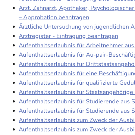
Arzt, Zahnarzt, Apotheker, Psychologische
– Approbation beantragen
Ärztliche Untersuchung von jugendlichen 
Arztregister - Eintragung beantragen
Aufenthaltserlaubnis für Arbeitnehmer aus 
Aufenthaltserlaubnis für Au-pair-Beschäf
Aufenthaltserlaubnis für Drittstaatsangehö
Aufenthaltserlaubnis für eine Beschäftigu
Aufenthaltserlaubnis für qualifizierte Ge
Aufenthaltserlaubnis für Staatsangehörige
Aufenthaltserlaubnis für Studierende aus
Aufenthaltserlaubnis für Studierende aus
Aufenthaltserlaubnis zum Zweck der Ausb
Aufenthaltserlaubnis zum Zweck der Ausbi