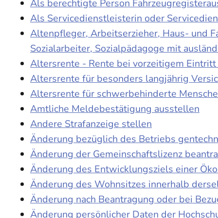
Als berechtigte Person Fahrzeugregisterau
Als Servicedienstleisterin oder Servicedie
Altenpfleger, Arbeitserzieher, Haus- und 
Sozialarbeiter, Sozialpädagoge mit auslän
Altersrente - Rente bei vorzeitigem Eintri
Altersrente für besonders langjährig Versi
Altersrente für schwerbehinderte Mensch
Amtliche Meldebestätigung ausstellen
Andere Strafanzeige stellen
Änderung bezüglich des Betriebs gentechn
Änderung der Gemeinschaftslizenz beantr
Änderung des Entwicklungsziels einer Ö
Änderung des Wohnsitzes innerhalb derse
Änderung nach Beantragung oder bei Bezug
Änderung persönlicher Daten der Hochschu