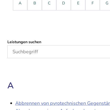
A
B
C
D
E
F
G
Leistungen suchen
A
Abbrennen von pyrotechnischen Gegenständ