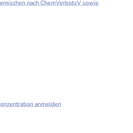
d Gemischen nach ChemVerbotsV sowie
konzentration anmelden