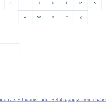
H
I
J
K
L
M
N
V
W
X
Y
Z
en als Erlaubnis- oder Befähigungsscheininhabe