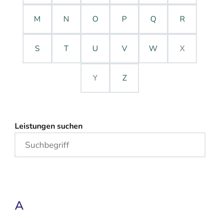
M
N
O
P
Q
R
S
T
U
V
W
X
Y
Z
Leistungen suchen
A