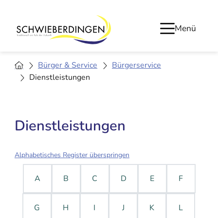
Menü
Bürger & Service
Bürgerservice
Dienstleistungen
Dienstleistungen
Alphabetisches Register überspringen
A
B
C
D
E
F
G
H
I
J
K
L