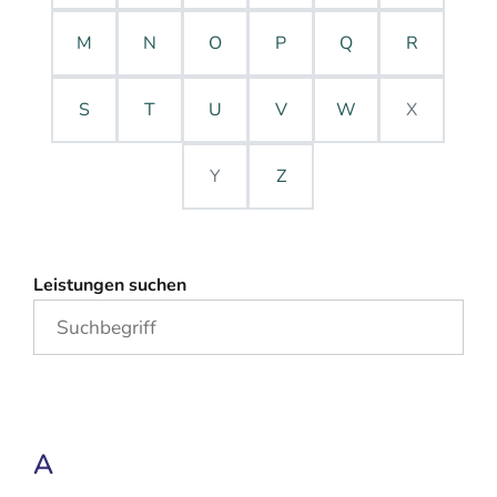
M
N
O
P
Q
R
S
T
U
V
W
X
Y
Z
Leistungen suchen
A