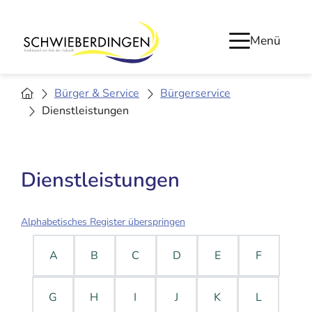
Menü
Bürger & Service
Bürgerservice
Dienstleistungen
Dienstleistungen
Alphabetisches Register überspringen
A
B
C
D
E
F
G
H
I
J
K
L