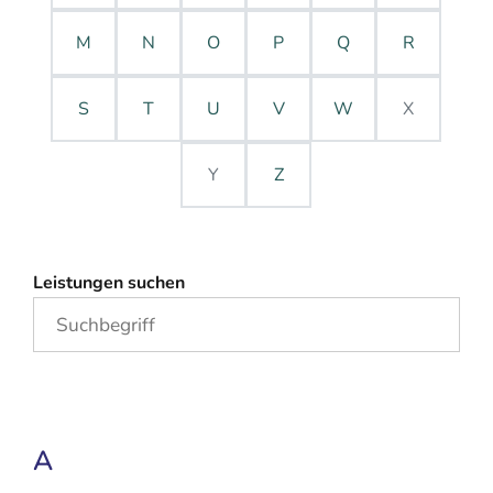
M
N
O
P
Q
R
S
T
U
V
W
X
Y
Z
Leistungen suchen
A