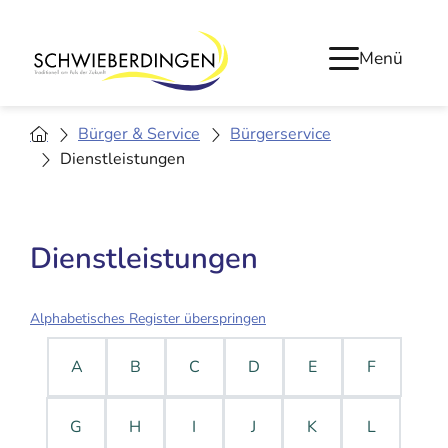
Menü
Bürger & Service
Bürgerservice
Dienstleistungen
Dienstleistungen
Alphabetisches Register überspringen
A
B
C
D
E
F
G
H
I
J
K
L