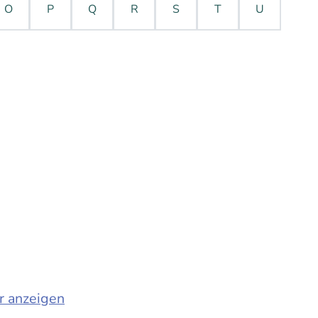
O
P
Q
R
S
T
U
r anzeigen