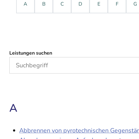
A
B
C
D
E
F
G
Leistungen suchen
A
Abbrennen von pyrotechnischen Gegenständ