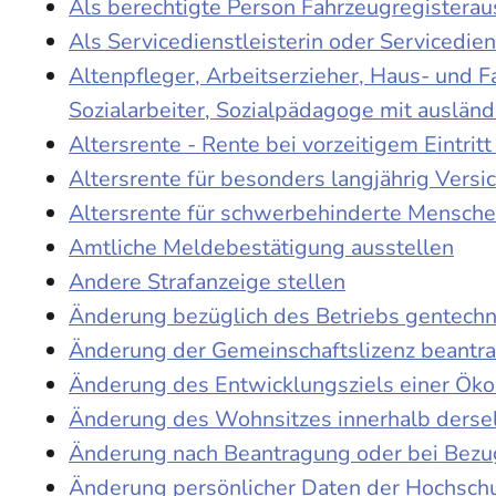
Als berechtigte Person Fahrzeugregisterau
Als Servicedienstleisterin oder Servicedie
Altenpfleger, Arbeitserzieher, Haus- und 
Sozialarbeiter, Sozialpädagoge mit auslän
Altersrente - Rente bei vorzeitigem Eintri
Altersrente für besonders langjährig Versi
Altersrente für schwerbehinderte Mensch
Amtliche Meldebestätigung ausstellen
Andere Strafanzeige stellen
Änderung bezüglich des Betriebs gentechn
Änderung der Gemeinschaftslizenz beantr
Änderung des Entwicklungsziels einer Ö
Änderung des Wohnsitzes innerhalb derse
Änderung nach Beantragung oder bei Bezug
Änderung persönlicher Daten der Hochschu