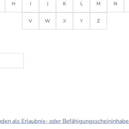
H
I
J
K
L
M
N
V
W
X
Y
Z
en als Erlaubnis- oder Befähigungsscheininhabe