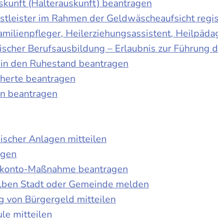
skunft (Halterauskunft) beantragen
nstleister im Rahmen der Geldwäscheaufsicht regis
Familienpfleger, Heilerziehungsassistent, Heilpäd
discher Berufsausbildung – Erlaubnis zur Führung
tt in den Ruhestand beantragen
cherte beantragen
en beantragen
ischer Anlagen mitteilen
agen
kokonto-Maßnahme beantragen
lben Stadt oder Gemeinde melden
 von Bürgergeld mitteilen
le mitteilen