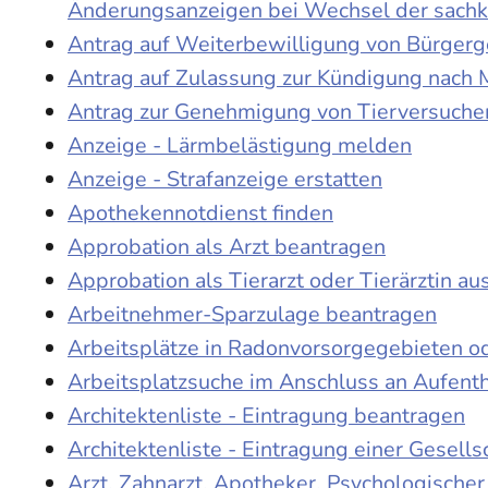
Änderungsanzeigen bei Wechsel der sach
Antrag auf Weiterbewilligung von Bürgerge
Antrag auf Zulassung zur Kündigung nach 
Antrag zur Genehmigung von Tierversuche
Anzeige - Lärmbelästigung melden
Anzeige - Strafanzeige erstatten
Apothekennotdienst finden
Approbation als Arzt beantragen
Approbation als Tierarzt oder Tierärztin au
Arbeitnehmer-Sparzulage beantragen
Arbeitsplätze in Radonvorsorgegebieten o
Arbeitsplatzsuche im Anschluss an Aufent
Architektenliste - Eintragung beantragen
Architektenliste - Eintragung einer Gesell
Arzt, Zahnarzt, Apotheker, Psychologische