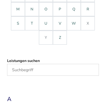
M
N
O
P
Q
R
S
T
U
V
W
X
Y
Z
Leistungen suchen
A