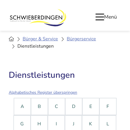
Menü
Bürger & Service
Bürgerservice
Dienstleistungen
Dienstleistungen
Alphabetisches Register überspringen
A
B
C
D
E
F
G
H
I
J
K
L