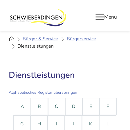
Menü
Bürger & Service
Bürgerservice
Dienstleistungen
Dienstleistungen
Alphabetisches Register überspringen
A
B
C
D
E
F
G
H
I
J
K
L