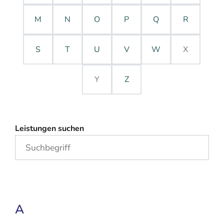
M
N
O
P
Q
R
S
T
U
V
W
X
Y
Z
Leistungen suchen
A