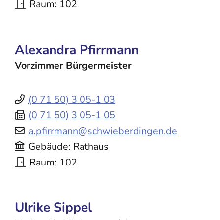
Raum
102
Alexandra
Pfirrmann
Vorzimmer Bürgermeister
(0
71
50) 3
05-1
03
(0
71
50) 3
05-1
05
a.pfirrmann@schwieberdingen.de
Gebäude
Rathaus
Raum
102
Ulrike
Sippel