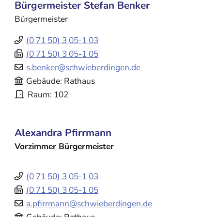
Bürgermeister
Stefan
Benker
Bürgermeister
(0
71
50) 3
05-1
03
(0
71
50) 3
05-1
05
s.benker@schwieberdingen.de
Gebäude
Rathaus
Raum
102
Alexandra
Pfirrmann
Vorzimmer Bürgermeister
(0
71
50) 3
05-1
03
(0
71
50) 3
05-1
05
a.pfirrmann@schwieberdingen.de