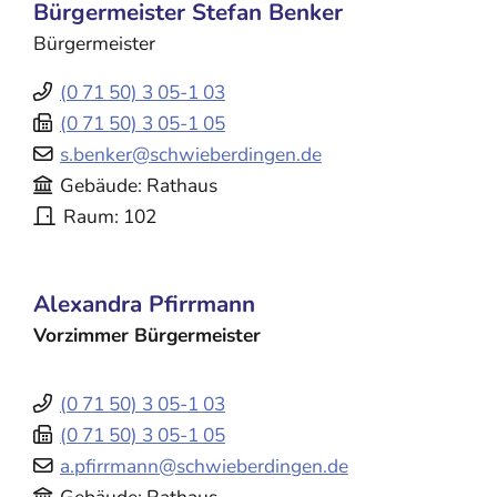
Bürgermeister
Stefan
Benker
Bürgermeister
(0
71
50) 3
05-1
03
(0
71
50) 3
05-1
05
s.benker@schwieberdingen.de
Gebäude
Rathaus
Raum
102
Alexandra
Pfirrmann
Vorzimmer Bürgermeister
(0
71
50) 3
05-1
03
(0
71
50) 3
05-1
05
a.pfirrmann@schwieberdingen.de