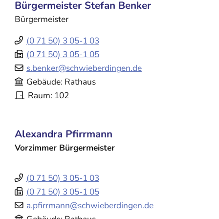
Bürgermeister
Stefan
Benker
Bürgermeister
(0
71
50) 3
05-1
03
(0
71
50) 3
05-1
05
s.benker@schwieberdingen.de
Gebäude
Rathaus
Raum
102
Alexandra
Pfirrmann
Vorzimmer Bürgermeister
(0
71
50) 3
05-1
03
(0
71
50) 3
05-1
05
a.pfirrmann@schwieberdingen.de