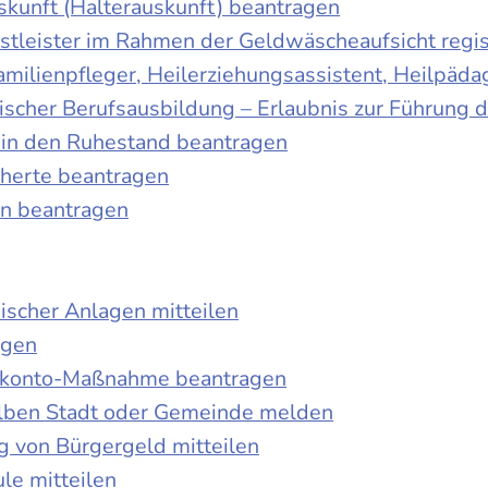
skunft (Halterauskunft) beantragen
nstleister im Rahmen der Geldwäscheaufsicht regis
Familienpfleger, Heilerziehungsassistent, Heilpäd
discher Berufsausbildung – Erlaubnis zur Führung
tt in den Ruhestand beantragen
cherte beantragen
en beantragen
ischer Anlagen mitteilen
agen
kokonto-Maßnahme beantragen
lben Stadt oder Gemeinde melden
 von Bürgergeld mitteilen
le mitteilen