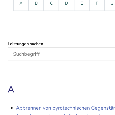
A
B
C
D
E
F
G
Leistungen suchen
A
Abbrennen von pyrotechnischen Gegenständ