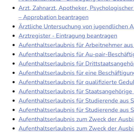
Arzt, Zahnarzt, Apotheker, Psychologische
– Approbation beantragen
Ärztliche Untersuchung von jugendlichen 
Arztregister - Eintragung beantragen
Aufenthaltserlaubnis für Arbeitnehmer aus 
Aufenthaltserlaubnis für Au-pair-Beschäf
Aufenthaltserlaubnis für Drittstaatsangehö
Aufenthaltserlaubnis für eine Beschäftigu
Aufenthaltserlaubnis für qualifizierte Ge
Aufenthaltserlaubnis für Staatsangehörige
Aufenthaltserlaubnis für Studierende aus
Aufenthaltserlaubnis für Studierende aus
Aufenthaltserlaubnis zum Zweck der Ausb
Aufenthaltserlaubnis zum Zweck der Ausbi