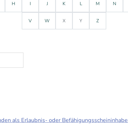
H
I
J
K
L
M
N
V
W
X
Y
Z
en als Erlaubnis- oder Befähigungsscheininhabe