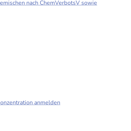
d Gemischen nach ChemVerbotsV sowie
konzentration anmelden