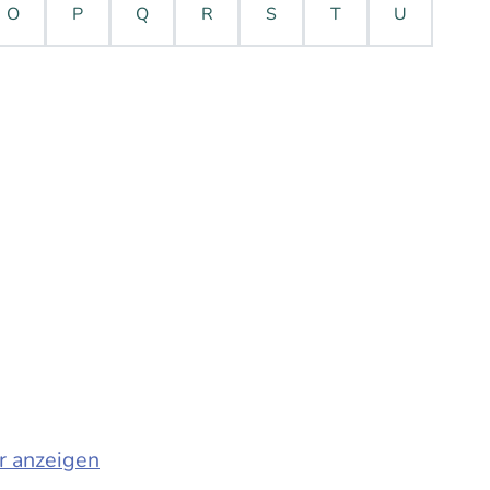
O
P
Q
R
S
T
U
r anzeigen