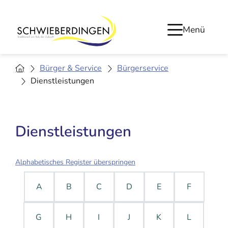
Menü
Bürger & Service
Bürgerservice
Dienstleistungen
Dienstleistungen
Alphabetisches Register überspringen
A
B
C
D
E
F
G
H
I
J
K
L