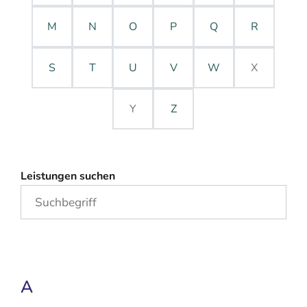
M
N
O
P
Q
R
S
T
U
V
W
X
Y
Z
Leistungen suchen
A