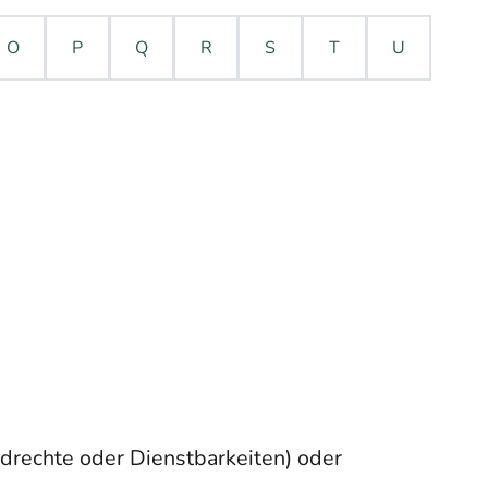
O
P
Q
R
S
T
U
drechte oder Dienstbarkeiten)
oder