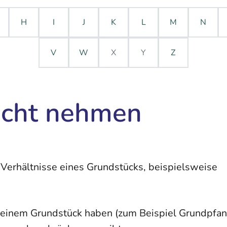
H
I
J
K
L
M
N
V
W
X
Y
Z
icht nehmen
 Verhältnisse eines Grundstücks, beispielsweise
 einem Grundstück haben
(zum Beispiel Grundpfan