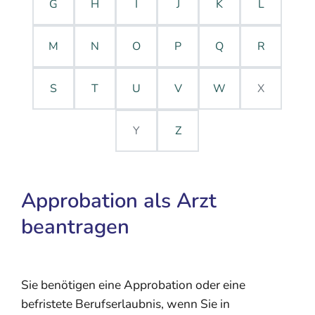
G
H
I
J
K
L
M
N
O
P
Q
R
S
T
U
V
W
X
Y
Z
Approbation als Arzt
beantragen
Sie benötigen eine Approbation oder eine
befristete Berufserlaubnis, wenn Sie in