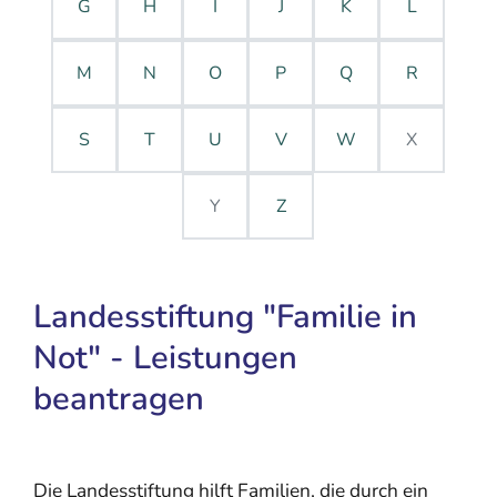
G
H
I
J
K
L
M
N
O
P
Q
R
S
T
U
V
W
X
Y
Z
Landesstiftung "Familie in
Not" - Leistungen
beantragen
Die Landesstiftung hilft Familien, die durch ein