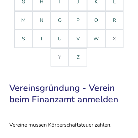
G
H
I
J
K
L
M
N
O
P
Q
R
S
T
U
V
W
X
Y
Z
Vereinsgründung - Verein
beim Finanzamt anmelden
Vereine müssen Körperschaftsteuer zahlen.