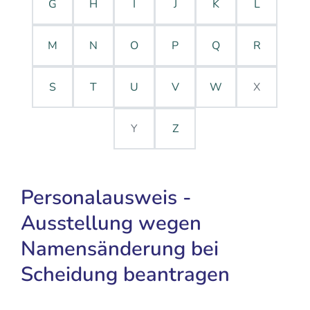
G
H
I
J
K
L
M
N
O
P
Q
R
S
T
U
V
W
X
Y
Z
Personalausweis -
Ausstellung wegen
Namensänderung bei
Scheidung beantragen