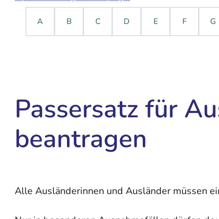
A
B
C
D
E
F
G
Passersatz für Au
beantragen
Alle Ausländerinnen und Ausländer müssen ein