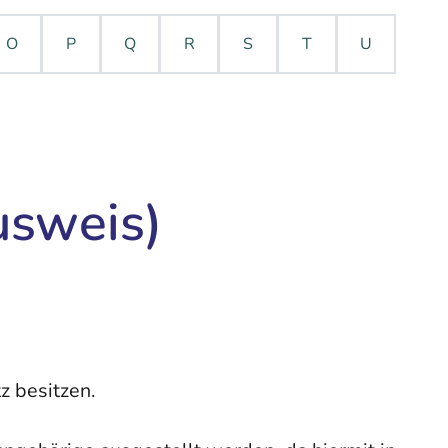
O
P
Q
R
S
T
U
usweis)
z besitzen.