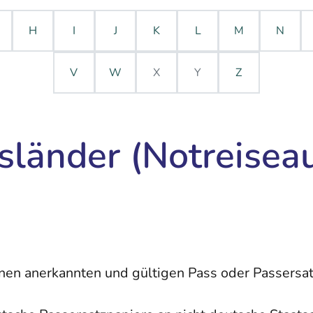
H
I
J
K
L
M
N
V
W
X
Y
Z
sländer (Notreisea
en anerkannten und gültigen Pass oder Passersat