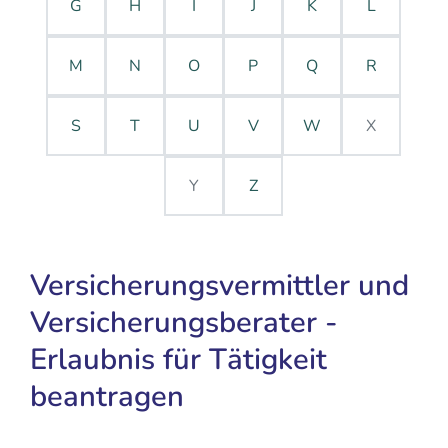
G
H
I
J
K
L
M
N
O
P
Q
R
S
T
U
V
W
X
Y
Z
Versicherungsvermittler und
Versicherungsberater -
Erlaubnis für Tätigkeit
beantragen