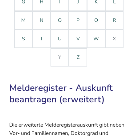
G
H
I
J
K
L
M
N
O
P
Q
R
S
T
U
V
W
X
Y
Z
Melderegister - Auskunft
beantragen (erweitert)
Die erweiterte Melderegisterauskunft gibt neben
Vor- und Familiennamen, Doktorgrad und