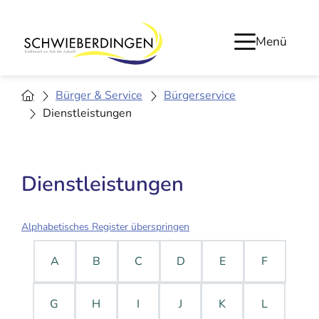
Menü
Bürger & Service
Bürgerservice
Dienstleistungen
Dienstleistungen
Alphabetisches Register überspringen
A
B
C
D
E
F
G
H
I
J
K
L