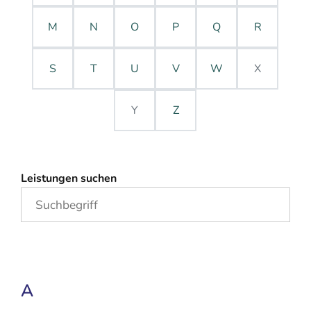
M
N
O
P
Q
R
S
T
U
V
W
X
Y
Z
Leistungen suchen
A