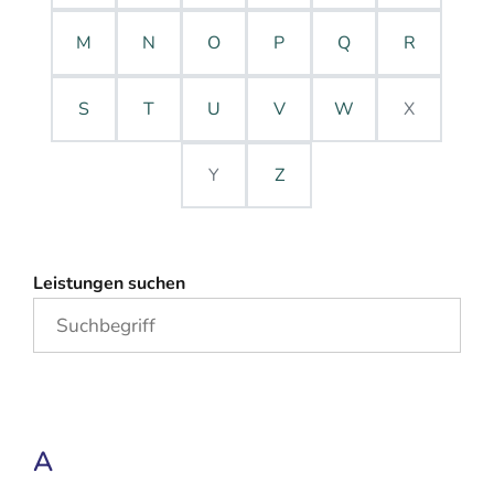
M
N
O
P
Q
R
S
T
U
V
W
X
Y
Z
Leistungen suchen
A