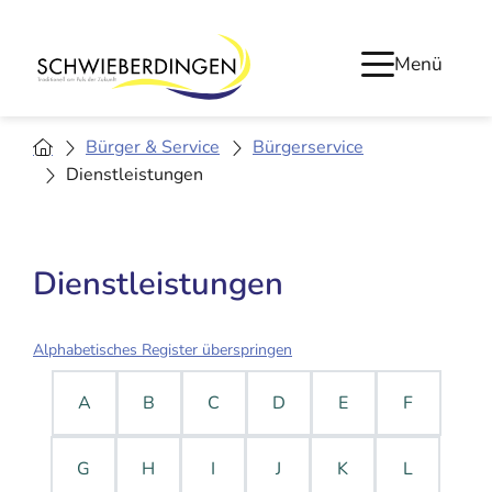
Menü
Bürger & Service
Bürgerservice
Dienstleistungen
Dienstleistungen
Alphabetisches Register überspringen
A
B
C
D
E
F
G
H
I
J
K
L