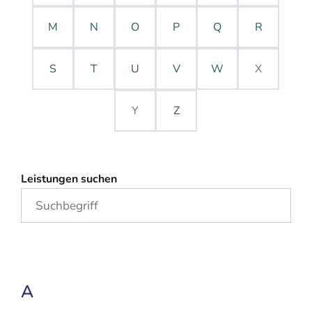
M
N
O
P
Q
R
S
T
U
V
W
X
Y
Z
Leistungen suchen
A