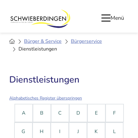
Menü
Bürger & Service
Bürgerservice
Dienstleistungen
Dienstleistungen
Alphabetisches Register überspringen
A
B
C
D
E
F
G
H
I
J
K
L