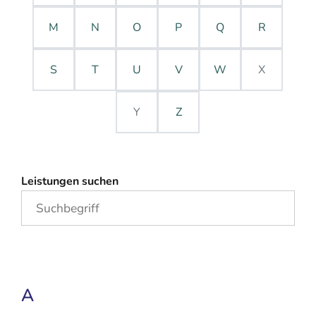
M
N
O
P
Q
R
S
T
U
V
W
X
Y
Z
Leistungen suchen
A