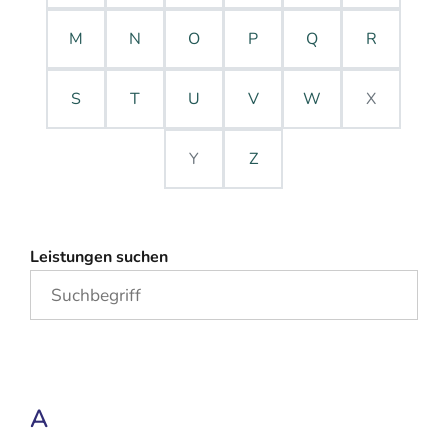
M
N
O
P
Q
R
S
T
U
V
W
X
Y
Z
Leistungen suchen
A