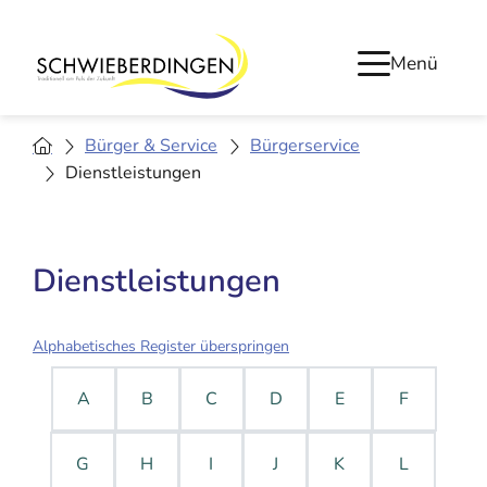
Menü
Bürger & Service
Bürgerservice
Dienstleistungen
Dienstleistungen
Alphabetisches Register überspringen
A
B
C
D
E
F
G
H
I
J
K
L