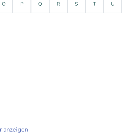
O
P
Q
R
S
T
U
r anzeigen