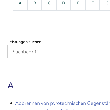
A
B
C
D
E
F
G
Leistungen suchen
A
Abbrennen von pyrotechnischen Gegenständ