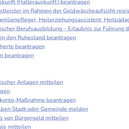
skunft (Halterauskunft) beantragen
nstleister im Rahmen der Geldwäscheaufsicht regis
Familienpfleger, Heilerziehungsassistent, Heilpäd
discher Berufsausbildung – Erlaubnis zur Führung
tt in den Ruhestand beantragen
cherte beantragen
en beantragen
ischer Anlagen mitteilen
agen
kokonto-Maßnahme beantragen
lben Stadt oder Gemeinde melden
 von Bürgergeld mitteilen
le mitteilen