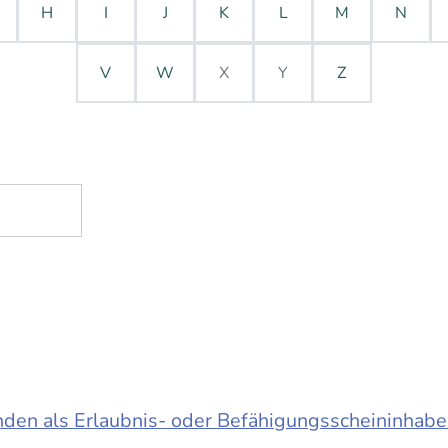
H
I
J
K
L
M
N
V
W
X
Y
Z
en als Erlaubnis- oder Befähigungsscheininhabe