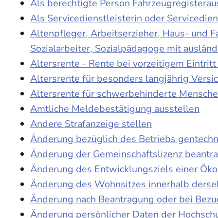
Als berechtigte Person Fahrzeugregisterau
Als Servicedienstleisterin oder Servicedie
Altenpfleger, Arbeitserzieher, Haus- und 
Sozialarbeiter, Sozialpädagoge mit auslän
Altersrente - Rente bei vorzeitigem Eintri
Altersrente für besonders langjährig Versi
Altersrente für schwerbehinderte Mensch
Amtliche Meldebestätigung ausstellen
Andere Strafanzeige stellen
Änderung bezüglich des Betriebs gentechn
Änderung der Gemeinschaftslizenz beantr
Änderung des Entwicklungsziels einer Ö
Änderung des Wohnsitzes innerhalb derse
Änderung nach Beantragung oder bei Bezug
Änderung persönlicher Daten der Hochschu