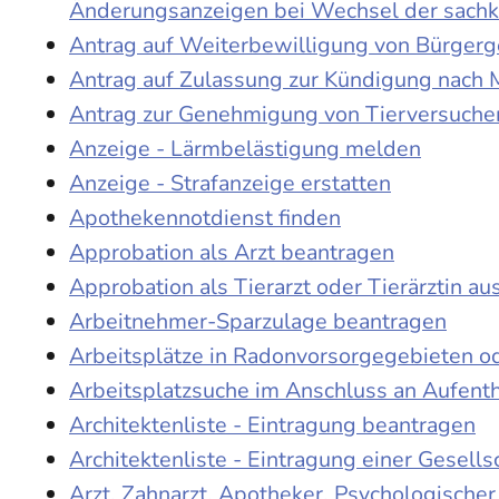
Änderungsanzeigen bei Wechsel der sach
Antrag auf Weiterbewilligung von Bürgerge
Antrag auf Zulassung zur Kündigung nach 
Antrag zur Genehmigung von Tierversuche
Anzeige - Lärmbelästigung melden
Anzeige - Strafanzeige erstatten
Apothekennotdienst finden
Approbation als Arzt beantragen
Approbation als Tierarzt oder Tierärztin au
Arbeitnehmer-Sparzulage beantragen
Arbeitsplätze in Radonvorsorgegebieten o
Arbeitsplatzsuche im Anschluss an Aufent
Architektenliste - Eintragung beantragen
Architektenliste - Eintragung einer Gesell
Arzt, Zahnarzt, Apotheker, Psychologische