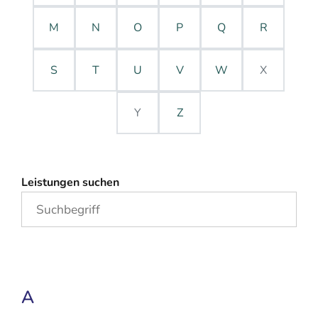
M
N
O
P
Q
R
S
T
U
V
W
X
Y
Z
Leistungen suchen
A