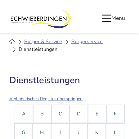
Menü
Bürger & Service
Bürgerservice
Dienstleistungen
Dienstleistungen
Alphabetisches Register überspringen
A
B
C
D
E
F
G
H
I
J
K
L